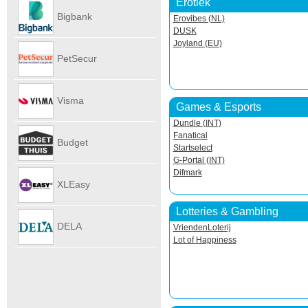
Erotiek
Autoverhu
Bigbank
Erovibes (NL)
DUSK
Joyland (EU)
PetSecur
Visma
Games & Esports
Dundle (INT)
eAccounti
Fanatical
Budget
Startselect
G-Portal (INT)
Difmark
Internet
XLEasy
Lotteries & Gambling
DELA
VriendenLoterij
Lot of Happiness
UitvaartPl