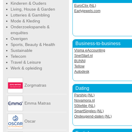
Kinderen & Ouders
EuroClix (NL)
Living, House & Garden
Earlyjewels.com
Lotteries & Gambling
Mode & Kleding
Onderzoekspanels &
enquêtes
Overigen
Business-to-business
Sports, Beauty & Health
Sustainable
Visma eAccounting
SnelStart.nl
Telecom
BUNNI
Travel & Leisure
Tellow
Werk & opleiding
Autodesk
Zorgmatras
Dating
Parship (NL)
Novamora.nl
Emma Matras
50liefde (NL)
SmartSingles (NL)
Ondeugend-daten (NL)
Net
Oscar