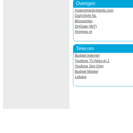
Overigen
Avalonmagicplants.com
DailyStyle NL
Blossombs
DHGate (INT)
Animigo.nl
Telecom
Budget Internet
Youfone TV Alles-in-1
Youfone Sim Only
Budget Mobiel
Lebara